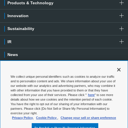
Products & Technology
Innovation
Sustainability
IR
News
Contact
We collect unique personal identifiers such as cookies to analyze our traffic
Special Contents
and to personalize content and ads. We share information about your use of
our website with our analytics and advertising partners, who may combine it
with other information that you have provided to them or that they have
Terms of Use
Privacy Policy
collected from your use of their services. Please click "
here
" to see more
details about how we use cookies and the retention period of each cookie.
You have the right to opt out of our sharing of your information with our
Social Media Policy
Cookie Policy
partners. Please click [Do Not Sell or Share My Personal Information] to
exercise your right.
Web Accessibility
Sitemap
Privacy Policy
,
Cookie Policy
,
Change your sell or share preference