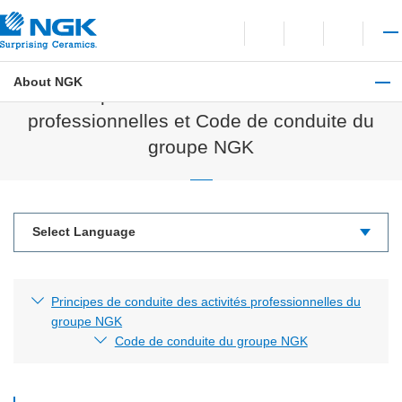
Contact
Open language switchi
Open site search
Open 
About NGK
Principes de conduite des activités
professionnelles et Code de conduite du
groupe NGK
Principes de conduite des activités professionnelles du
groupe NGK
Code de conduite du groupe NGK