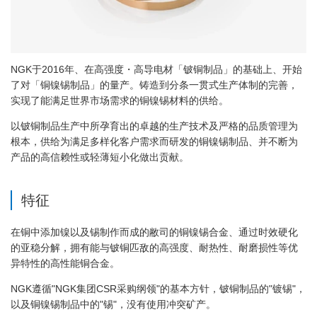
NGK于2016年、在高强度・高导电材「铍铜制品」的基础上、开始
了对「铜镍锡制品」的量产。铸造到分条一贯式生产体制的完善，
实现了能满足世界市场需求的铜镍锡材料的供给。
以铍铜制品生产中所孕育出的卓越的生产技术及严格的品质管理为
根本，供给为满足多样化客户需求而研发的铜镍锡制品、并不断为
产品的高信赖性或轻薄短小化做出贡献。
特征
在铜中添加镍以及锡制作而成的敝司的铜镍锡合金、通过时效硬化
的亚稳分解，拥有能与铍铜匹敌的高强度、耐热性、耐磨损性等优
异特性的高性能铜合金。
NGK遵循"NGK集团CSR采购纲领"的基本方针，铍铜制品的"镀锡"，
以及铜镍锡制品中的"锡"，没有使用冲突矿产。