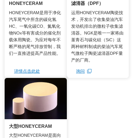
HONEYCERAM
滤清器（DPF）
HONEYCERAM是用于净化
运用HONEYCERAM陶瓷技
汽车尾气中所含的碳化氢
术，开发出了收集柴油汽车
HC、一氧化碳CO、氮氧化
发动机排出的微粒子收集滤
物NOx等有害成分的催化剂
清器。NGK是唯一一家将由
载体用陶瓷。为应对每年不
堇青石与碳化硅（SiC）这
断严格的尾气排放管制，我
两种材料制成的柴油汽车尾
们一直推进提高产品性能。
气微粒子陶瓷滤清器DPF量
产的厂商。
详情点击此处
询问
打开新窗口
大型HONEYCERAM
大型HONEYCERAM是面向